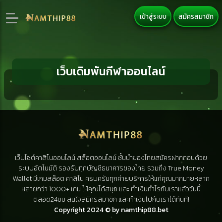
เข้าสู่ระบบ
สมัครสมาชิก
เว็บเดิมพันกีฬาออนไลน์
เว็บไซต์คาสิโนออนไลน์ สล็อตออนไลน์ ชั้นนำของไทยสมัครฝากถอนด้วย
ระบบอัตโนมัติ รองรับทุกบัญชีธนาคารของไทย รวมถึง True Money
Wallet มีเกมสล็อต คาสิโน ครบครันทุกค่ายบริการให้แก่คุณมากมายหลาก
หลายกว่า 1000+ เกม ให้คุณได้สนุก และ ทำเงินกำไรกับเราแล้ววันนี้
ตลอด24ชม สนใจสมัครสมาชิก และทำเงินไปกับเราได้ทันที!
Copyright 2024 © by namthip88.bet